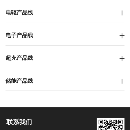
电驱产品线
设备
现有7条产线为EDS1，EDS2 三合一总成，ICS充电
电子产品线
产品服务，EDS1产线由定子线、电控线、总装线、
测试线构成，年产量达15万；EDS2产线年产量达8
设备
万，ICS 产线年产量达5.3万/年；其中 EDS1定子采
现有CSC自动化产线、BMU/CVS自动化产线，其中
超充产品线
用8层发卡扁线制造工艺，整线由意大利ATOP公司
CSC是目前国内BMS行业最快的全自动化产线,模块
引进
化设计，高柔性化、兼容性，能够做到单工站互
设备
换、手自一体、自由组合，手机终端实时监控
超充产品线兼容多种商用液冷/常规枪柜及充电桩，
工艺
储能产品线
如V1、V2、V2.1、V3等；装配段采用RGV输送方
先进的工艺技术，国内外一流的制造和检测设备，
工艺
式，具备高精度定位、高稳定性、高效运输的优
设备
保证产品的高品质要求
先期工艺具备四大优势：团队经验分析、标准库、
势；已引入UV打印、激光打印等标识方式，能对产
环形光斑，两条光路可单独设置内环和外环的波形
CBA软件分析能力DFX、新工艺研发优势，实现产品
品进行个性化定制
以及功率，对飞溅抑制效果佳，一般是内环打熔
研发与产品产业化的无缝对接
深，外环修饰外观；具备通断测试、绝缘阻抗测
工艺
联系我们
试、容量测试等一系列测试功能，有效保障PACK级
关键工序通过MES下发，现场执行，设备回读确
和簇级产品性能品质；重载AGV，跨运车，智能工具