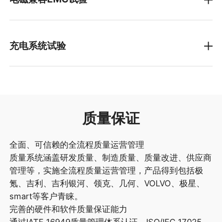
三综合
三电机台架3E
电驱总成加载
高海拔
四电机台架4E
充电系统试验
电磁发射测试
盐雾
电控模拟台架
电磁抗扰测试
OBC-DCDC 性能台架
跌落
电子电气
高低压电性能
OBC-DCDC 耐久台架
湿热循环
高低压瞬态传导发射
超充测试台架
质量保证
谐波闪烁
全面、可信赖的全流程质量运营管理
浪涌测试
质量系统涵盖研发质量、制造质量、质量改进、供应商
管理等，实施全流程质量运营管理，产品得到包括极
电快速脉冲群
氪、吉利、吉利银河、领克、几何、VOLVO、极星、
smart等客户青睐。
完善的硬件和软件质量保证能力
通过IATF 16949质量管理体系认证、ISO/IEC 17025