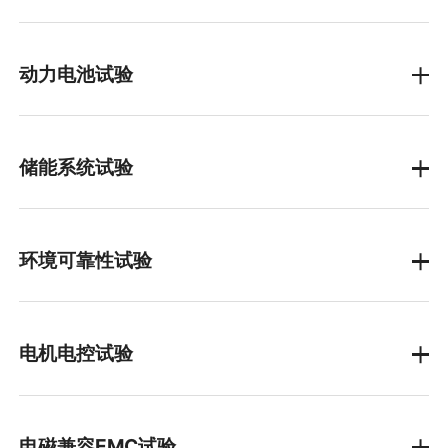
动力电池试验
电性能测试
储能系统试验
安全性测试
功能验证
热失控扩散
环境可靠性试验
整体过充/过放
温升
海水浸泡
高温高湿
电机电控试验
机械冲击
盐雾
温度冲击
800V高压系统台架
容量性能
防尘防水
电磁兼容EMC试验
高速单电机台架1E